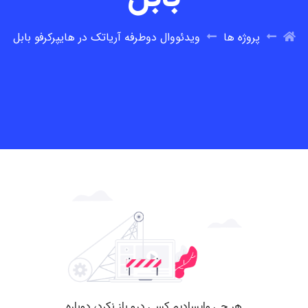
پروژه ها
ویدئووال دوطرفه آریاتک در هایپرکرفو بابل